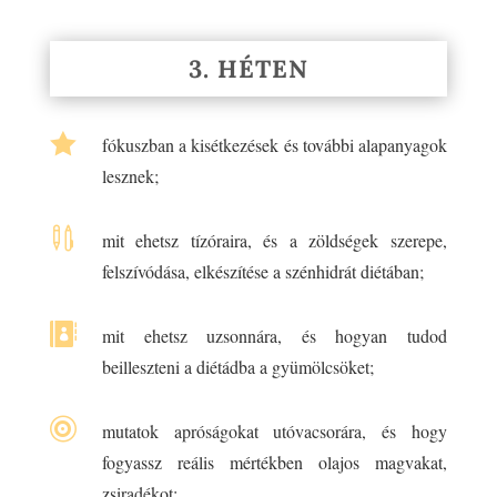
3. HÉTEN

fókuszban a kisétkezések és további alapanyagok
lesznek;

mit ehetsz tízóraira, és a zöldségek szerepe,
felszívódása, elkészítése a szénhidrát diétában;

mit ehetsz uzsonnára, és hogyan tudod
beilleszteni a diétádba a gyümölcsöket;

mutatok apróságokat utóvacsorára, és hogy
fogyassz reális mértékben olajos magvakat,
zsiradékot;