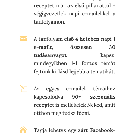
receptet már az első pillanattól +
végigvezetlek napi e-mailekkel a
tanfolyamon.

A tanfolyam
első
4 hetében napi 1
e-mailt, összesen 30
tudásanyagot kapsz
,
mindegyikben 1-1 fontos témát
fejtünk ki, lásd lejjebb a tematikát.
l
Az egyes e-mailek témáihoz
kapcsolódva
90+ szezonális
recept
et is mellékelek Neked, amit
otthon meg tudsz főzni.

Tagja lehetsz egy
zárt Facebook-