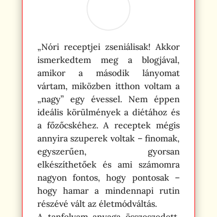
„Nóri receptjei zseniálisak! Akkor
ismerkedtem meg a blogjával,
amikor a második lányomat
vártam, miközben itthon voltam a
„nagy” egy évessel. Nem éppen
ideális körülmények a diétához és
a főzőcskéhez. A receptek mégis
annyira szuperek voltak – finomak,
egyszerűen, gyorsan
elkészíthetőek és ami számomra
nagyon fontos, hogy pontosak –
hogy hamar a mindennapi rutin
részévé vált az életmódváltás.
A tanfolyam anyaga összeszedett,