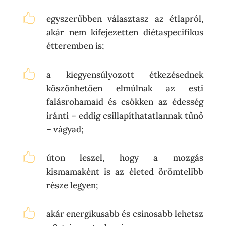

egyszerűbben választasz az étlapról,
akár nem kifejezetten diétaspecifikus
étteremben is;

a kiegyensúlyozott étkezésednek
köszönhetően elmúlnak az esti
falásrohamaid és csökken az édesség
iránti – eddig csillapíthatatlannak tűnő
– vágyad;

úton leszel, hogy a mozgás
kismamaként is az életed örömtelibb
része legyen;

akár energikusabb és csinosabb lehetsz