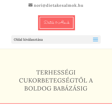
nori@dietakesalmok.hu
Oldal kiválasztása
TERHESSÉGI
CUKORBETEGSÉGTŐL A
BOLDOG BABÁZÁSIG