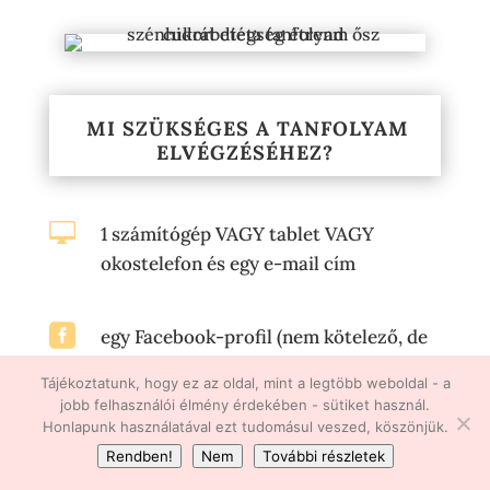
MI SZÜKSÉGES A TANFOLYAM
ELVÉGZÉSÉHEZ?

1 számítógép VAGY tablet VAGY
okostelefon és egy e-mail cím

egy Facebook-profil (nem kötelező, de
a csoporttagsághoz szükséges)
Tájékoztatunk, hogy ez az oldal, mint a legtöbb weboldal - a
jobb felhasználói élmény érdekében - sütiket használ.
Honlapunk használatával ezt tudomásul veszed, köszönjük.

egy konyha, ahol el tudod készíteni a
Rendben!
Nem
További részletek
finomságokat, DE: