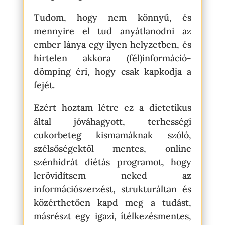
Tudom, hogy nem könnyű, és
mennyire el tud anyátlanodni az
ember lánya egy ilyen helyzetben, és
hirtelen akkora (fél)információ-
dömping éri, hogy csak kapkodja a
fejét.
Ezért hoztam létre ez a dietetikus
által jóváhagyott, terhességi
cukorbeteg kismamáknak szóló,
szélsőségektől mentes, online
szénhidrát diétás programot, hogy
lerövidítsem neked az
információszerzést, strukturáltan és
közérthetően kapd meg a tudást,
másrészt egy igazi, ítélkezésmentes,