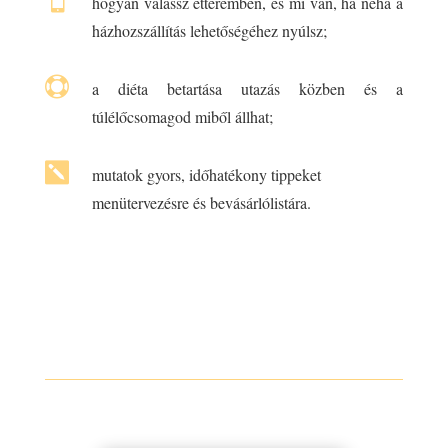

hogyan válassz étteremben, és mi van, ha néha a
házhozszállítás lehetőségéhez nyúlsz;

a diéta betartása utazás közben és a
túlélőcsomagod miből állhat;

mutatok gyors, időhatékony tippeket
menütervezésre és bevásárlólistára.