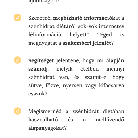
újdonságtól?

Szeretnél
megbízható információk
at a
szénhidrát diétáról sok-sok internetes
félinformáció helyett? Téged is
megnyugtat a
szakemberi jelenlét
?

Segítség
et jelentene, hogy
mi alapján
számolj:
melyik ételben mennyi
szénhidrát van, és számít-e, hogy
sütve, főzve, nyersen vagy kifacsarva
esszük?

Megismernéd a szénhidrát diétában
használható és a mellőzendő
alapanyagok
at?