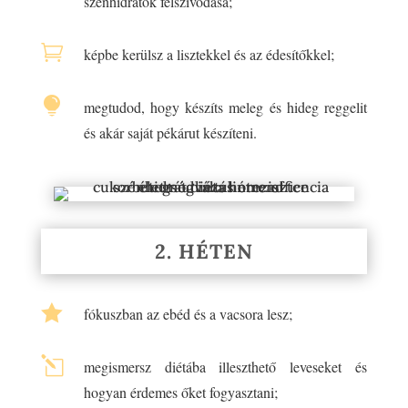
szénhidrátok felszívódása;

képbe kerülsz a lisztekkel és az édesítőkkel;

megtudod, hogy készíts meleg és hideg reggelit
és akár saját pékárut készíteni.
2. HÉTEN

fókuszban az ebéd és a vacsora lesz;
l
megismersz diétába illeszthető leveseket és
hogyan érdemes őket fogyasztani;