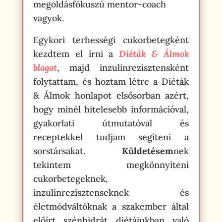
megoldásfókuszú mentor-coach
vagyok.
Egykori terhességi cukorbetegként
kezdtem el írni a
Diéták & Álmok
blogot
, majd inzulinrezisztensként
folytattam, és hoztam létre a Diéták
& Álmok honlapot elsősorban azért,
hogy minél hitelesebb információval,
gyakorlati útmutatóval és
receptekkel tudjam segíteni a
sorstársakat.
Küldetésem
nek
tekintem megkönnyíteni
cukorbetegeknek,
inzulinrezisztenseknek és
életmódváltóknak a szakember által
előírt szénhidrát diétájukban való