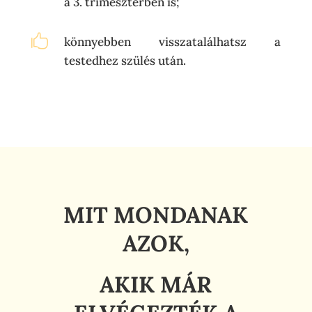
a 3. trimeszterben is;

könnyebben visszatalálhatsz a
testedhez szülés után.
MIT MONDANAK
AZOK,
AKIK MÁR