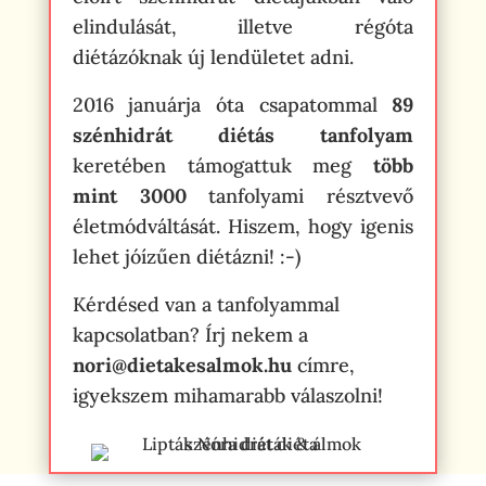
elindulását, illetve régóta
diétázóknak új lendületet adni.
2016 januárja óta csapatommal
89
szénhidrát diétás tanfolyam
keretében támogattuk meg
több
mint 3000
tanfolyami résztvevő
életmódváltását. Hiszem, hogy igenis
lehet jóízűen diétázni! :-)
Kérdésed van a tanfolyammal
kapcsolatban? Írj nekem a
nori@dietakesalmok.hu
címre,
igyekszem mihamarabb válaszolni!