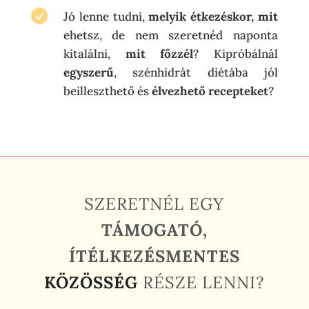

Jó lenne tudni,
melyik étkezéskor, mit
ehetsz, de nem szeretnéd naponta
kitalálni,
mit főzzél
? Kipróbálnál
egyszerű
, szénhidrát diétába jól
beilleszthető és
élvezhető recepteket
?
SZERETNÉL EGY
TÁMOGATÓ,
ÍTÉLKEZÉSMENTES
KÖZ
ÖSSÉG
RÉSZE LENNI?