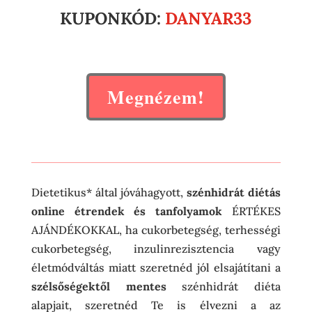
KUPONKÓD:
DANYAR33
Megnézem!
Dietetikus* által jóváhagyott,
szénhidrát diétás
online étrendek és tanfolyamok
ÉRTÉKES
AJÁNDÉKOKKAL, ha cukorbetegség, terhességi
cukorbetegség, inzulinrezisztencia vagy
életmódváltás miatt szeretnéd jól elsajátítani a
szélsőségektől mentes
szénhidrát diéta
alapjait, szeretnéd Te is élvezni a az