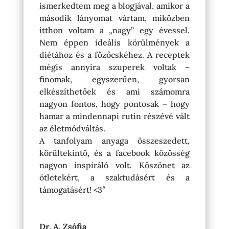
ismerkedtem meg a blogjával, amikor a
második lányomat vártam, miközben
itthon voltam a „nagy” egy évessel.
Nem éppen ideális körülmények a
diétához és a főzőcskéhez. A receptek
mégis annyira szuperek voltak –
finomak, egyszerűen, gyorsan
elkészíthetőek és ami számomra
nagyon fontos, hogy pontosak – hogy
hamar a mindennapi rutin részévé vált
az életmódváltás.
A tanfolyam anyaga összeszedett,
körültekintő, és a facebook közösség
nagyon inspiráló volt. Köszönet az
ötletekért, a szaktudásért és a
támogatásért!
<3″
Dr. A. Zsófia