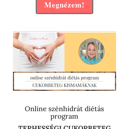
Megnézem!
Online szénhidrát diétás
program
TERHESSÉGI CUKORBETEG