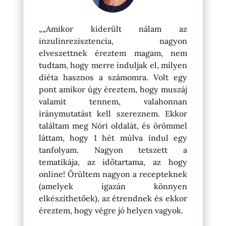
„„Amikor kiderült nálam az
inzulinrezisztencia, nagyon
elveszettnek éreztem magam, nem
tudtam, hogy merre induljak el, milyen
diéta hasznos a számomra. Volt egy
pont amikor úgy éreztem, hogy muszáj
valamit tennem, valahonnan
iránymutatást kell szereznem. Ekkor
találtam meg Nóri oldalát, és örömmel
láttam, hogy 1 hét múlva indul egy
tanfolyam. Nagyon tetszett a
tematikája, az időtartama, az hogy
online! Örültem nagyon a recepteknek
(amelyek igazán könnyen
elkészíthetőek), az étrendnek és ekkor
éreztem, hogy végre jó helyen vagyok.