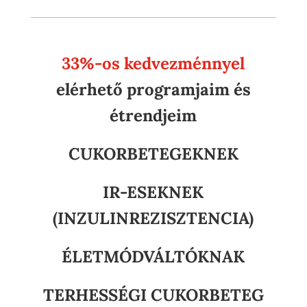
33%-os kedvezménnyel
elérhető programjaim és
étrendjeim
CUKORBETEGEKNEK
IR-ESEKNEK
(INZULINREZISZTENCIA)
ÉLETMÓDVÁLTÓKNAK
TERHESSÉGI CUKORBETEG