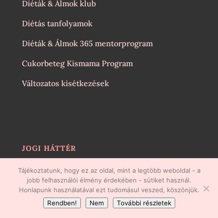
Diéták & Álmok klub
Diétás tanfolyamok
Diéták & Álmok 365 mentorprogram
Cukorbeteg Kismama Program
Változatos kisétkezések
JOGI HÁTTÉR
Általános Szerződési Feltételek
Tájékoztatunk, hogy ez az oldal, mint a legtöbb weboldal - a
jobb felhasználói élmény érdekében - sütiket használ.
Adatkezelési Tájékoztató
Honlapunk használatával ezt tudomásul veszed, köszönjük.
Jogi Nyilatkozat
Rendben!
Nem
További részletek