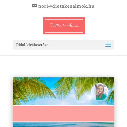
nori@dietakesalmok.hu
Oldal kiválasztása