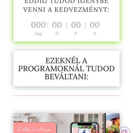
EDDIG TUDOD IGÉNYBE
VENNI A KEDVEZMÉNYT:
000
:
00
:
00
:
00
Nap
Ó
P
S
EZEKNÉL A
PROGRAMOKNÁL TUDOD
BEVÁLTANI: