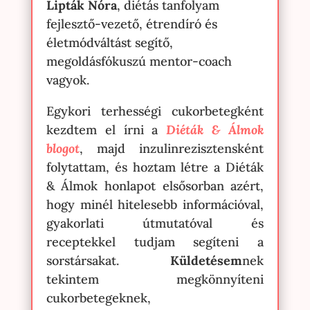
Lipták Nóra
, diétás tanfolyam
fejlesztő-vezető, étrendíró és
életmódváltást segítő,
megoldásfókuszú mentor-coach
vagyok.
Egykori terhességi cukorbetegként
kezdtem el írni a
Diéták & Álmok
blogot
, majd inzulinrezisztensként
folytattam, és hoztam létre a Diéták
& Álmok honlapot elsősorban azért,
hogy minél hitelesebb információval,
gyakorlati útmutatóval és
receptekkel tudjam segíteni a
sorstársakat.
Küldetésem
nek
tekintem megkönnyíteni
cukorbetegeknek,