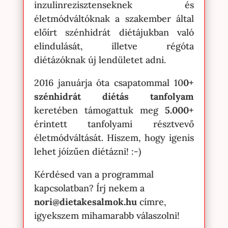
inzulinrezisztenseknek és
életmódváltóknak a szakember által
előírt szénhidrát diétájukban való
elindulását, illetve régóta
diétázóknak új lendületet adni.
2016 januárja óta csapatommal 10
0+
szénhidrát diétás tanfolyam
keretében támogattuk meg
5.000+
érintett tanfolyami résztvevő
életmódváltását. Hiszem, hogy igenis
lehet jóízűen diétázni! :-)
Kérdésed van a programmal
kapcsolatban? Írj nekem a
nori@dietakesalmok.hu
címre,
igyekszem mihamarabb válaszolni!