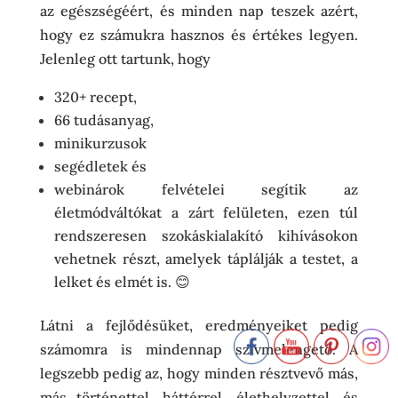
az egészségéért, és minden nap teszek azért,
hogy ez számukra hasznos és értékes legyen.
Jelenleg ott tartunk, hogy
320+ recept,
66 tudásanyag,
minikurzusok
segédletek és
webinárok felvételei segítik az
életmódváltókat a zárt felületen, ezen túl
rendszeresen szokáskialakító kihívásokon
vehetnek részt, amelyek táplálják a testet, a
lelket és elmét is. 😊
Látni a fejlődésüket, eredményeiket pedig
számomra is mindennap szívmelengető. A
legszebb pedig az, hogy minden résztvevő más,
más történettel, háttérrel, élethelyzettel, és