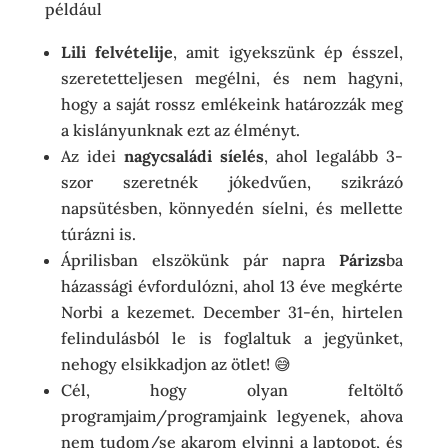
például
Lili felvételije
, amit igyekszünk ép ésszel,
szeretetteljesen megélni, és nem hagyni,
hogy a saját rossz emlékeink határozzák meg
a kislányunknak ezt az élményt.
Az idei
nagycsaládi síelés
, ahol legalább 3-
szor szeretnék jókedvűen, szikrázó
napsütésben, könnyedén síelni, és mellette
túrázni is.
Áprilisban elszökünk pár napra
Párizs
ba
házassági évfordulózni, ahol 13 éve megkérte
Norbi a kezemet. December 31-én, hirtelen
felindulásból le is foglaltuk a jegyünket,
nehogy elsikkadjon az ötlet! 😅
Cél, hogy olyan feltöltő
programjaim/programjaink legyenek, ahova
nem tudom/se akarom elvinni a laptopot, és