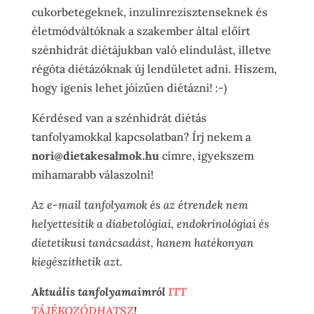
cukorbetegeknek, inzulinrezisztenseknek és
életmódváltóknak a szakember által előírt
szénhidrát diétájukban való elindulást, illetve
régóta diétázóknak új lendületet adni. Hiszem,
hogy igenis lehet jóízűen diétázni! :-)
Kérdésed van a szénhidrát diétás
tanfolyamokkal kapcsolatban? Írj nekem a
nori@dietakesalmok.hu
címre, igyekszem
mihamarabb válaszolni!
Az e-mail tanfolyamok és az étrendek nem
helyettesítik a diabetológiai, endokrinológiai és
dietetikusi tanácsadást, hanem hatékonyan
kiegészíthetik azt.
Aktuális tanfolyamaimról
ITT
TÁJÉKOZÓDHATSZ
!