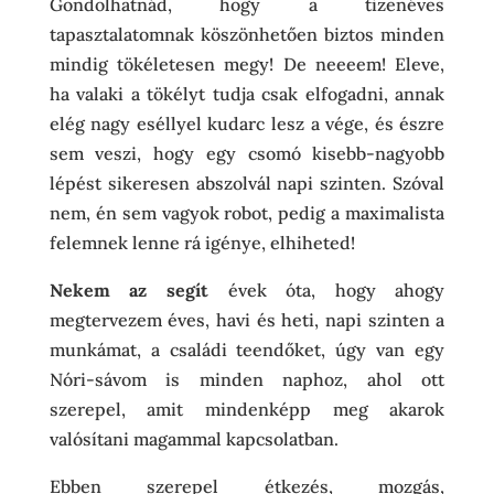
Gondolhatnád, hogy a tizenéves
tapasztalatomnak köszönhetően biztos minden
mindig tökéletesen megy! De neeeem! Eleve,
ha valaki a tökélyt tudja csak elfogadni, annak
elég nagy eséllyel kudarc lesz a vége, és észre
sem veszi, hogy egy csomó kisebb-nagyobb
lépést sikeresen abszolvál napi szinten. Szóval
nem, én sem vagyok robot, pedig a maximalista
felemnek lenne rá igénye, elhiheted!
Nekem az segít
évek óta, hogy ahogy
megtervezem éves, havi és heti, napi szinten a
munkámat, a családi teendőket, úgy van egy
Nóri-sávom is minden naphoz, ahol ott
szerepel, amit mindenképp meg akarok
valósítani magammal kapcsolatban.
Ebben szerepel étkezés, mozgás,