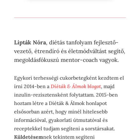
Lipták Nóra
, diétás tanfolyam fejlesztő-
vezető, étrendíró és életmódváltást segítő,
megoldásfókuszú mentor-coach vagyok.
Egykori terhességi cukorbetegként kezdtem el
írni 2014-ben a
Diéták & Álmok blogot
, majd
inzulin-rezisztensként folytattam. 2015-ben
hoztam létre a Diéták & Álmok honlapot
elsősorban azért, hogy minél hitelesebb
információval, gyakorlati útmutatóval és
receptekkel tudjam segíteni a sorstársakat.
Küldetésem
nek tekintem segíteni