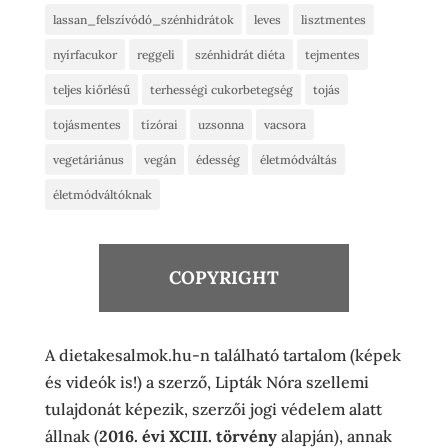
lassan_felszívódó_szénhidrátok
leves
lisztmentes
nyírfacukor
reggeli
szénhidrát diéta
tejmentes
teljes kiőrlésű
terhességi cukorbetegség
tojás
tojásmentes
tízórai
uzsonna
vacsora
vegetáriánus
vegán
édesség
életmódváltás
életmódváltóknak
COPYRIGHT
A dietakesalmok.hu-n található tartalom (képek
és videók is!) a szerző, Lipták Nóra szellemi
tulajdonát képezik, szerzői jogi védelem alatt
állnak (
2016. évi XCIII. törvény
alapján), annak