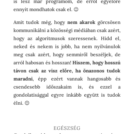
is lesz már programom, de erről egyelőre
ennyit mondhatok csak el. 😉
Amit tudok még, hogy
nem akarok
görcsösen
kommunikálni a közösségi médiában csak azért,
hogy az algoritmusok szeressenek. Hidd el,
neked és nekem is jobb, ha nem nyilvánulok
meg csak azért, hogy semmiről beszéljek, de
arról habosan és hosszan!
Hiszem, hogy hosszú
távon csak az visz előre, ha önazonos tudok
maradni
, épp ezért vannak hangosabb és
csendesebb időszakaim is, és ezzel a
gondolatisággal egyre inkább együtt is tudok
élni. 😊
EGÉSZSÉG