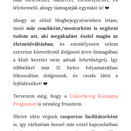
lélekemelő, ahogy támogatják egymást is! ❤️
Ahogy az előző blogbejegyzésemben írtam,
most
már coachként/mentorként is segíteni
tudom azt, aki megakadást észlel magán az
életmódváltásban
, és személyesen velem
szeretne közvetlenül dolgozni (erre önmagában
a klub keretei nem adnak lehetőséget). Így
többekkel már 12 hetes folyamatokban
fókuszáltan dolgozunk, és csoda látni a
fejlődésüket! ❤️
Tervezem még, hogy a
Cukorbeteg Kismama
Programot
is némileg frissítem.
Illetve idén végzek
csoportos facilitátorként
is, így várhatóan ősszel már ezzel kapcsolatban