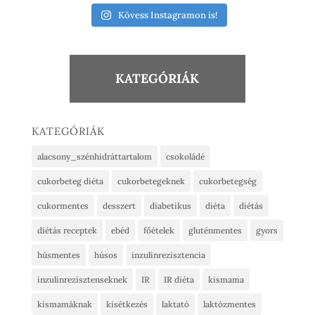
Kövess Instagramon is!
KATEGÓRIÁK
KATEGÓRIÁK
alacsony_szénhidráttartalom
csokoládé
cukorbeteg diéta
cukorbetegeknek
cukorbetegség
cukormentes
desszert
diabetikus
diéta
diétás
diétás receptek
ebéd
főételek
gluténmentes
gyors
húsmentes
húsos
inzulinrezisztencia
inzulinrezisztenseknek
IR
IR diéta
kismama
kismamáknak
kisétkezés
laktató
laktózmentes