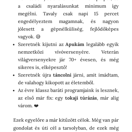
a családi nyaralásunkat minimum így
megélni. Tavaly csak napi 15 percet
engedélyeztem magamnak, és nagyon
jólesett a gépnélküliség, fejlődőképes
vagyok. 😅
Szeretnék kijutni az
Apukám
legalább egyik
nemzetközi vívóversenyére. Veterán
világversenyekre jár 70+ évesen, és még
sikeres is, elképesztő!
Szeretnék újra
táncolni
járni, amit imádtam,
de valahogy kikopott az életemből.
Az évre klassz baráti programjaink is lesznek,
az első már fix: egy
tokaji túrázás
, már alig
várom. ❤️
Ezek egyelőre a már kitűzött célok. Még van pár
gondolat és úti cél a tarsolyban, de ezek még